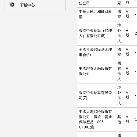
-
股
任公司
家
下載中心
中華人民共和國財政
國
A
-
股
部
家
境
香港中央結算（代理
外
H
2
股
人）有限公司(5)
法
人
全國社會保障基金理
國
A
-
股
事會(6)
家
國
中國證券金融股份有
有
A
-
股
限公司
法
人
境
香港中央結算有限公
外
A
-
股
司(7)
法
人
中國人壽保險股份有
限公司－傳統－普通
其
A
1
股
保險產品－005L－
他
CT001滬
國