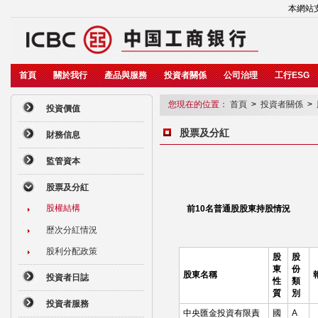
本網站支
首頁
關於我行
產品與服務
投資者關係
公司治理
工行ESG
您現在的位置：
首頁
>
投資者關係
>
投資價值
股票及分紅
財務信息
監管資本
股票及分紅
股權結構
前10名普通股股東持股情況
歷次分紅情況
股利分配政策
股
股
東
份
股東名稱
投資者日誌
性
類
質
別
投資者服務
中央匯金投資有限責
國
A