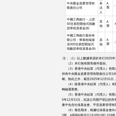
中央匯金資產管理有
有
A
-
股
限責任公司
法
人
中國工商銀行－上證
其
A
50交易型開放式指數
-
股
他
證券投資基金(8)
中國工商銀行股份有
限公司－華泰柏瑞滬
其
A
-
股
深300交易型開放式
他
指數證券投資基金(9)
注：（1）以上數據來源於本行2025年
（2）本行無有限售條件股份。
（3）香港中央結算（代理人）有限
持有中央匯金資產管理有限責任公司100
權。除此之外，截至2025年12月3
（4）除香港中央結算（代理人）有限
轉融通業務。
（5）香港中央結算（代理人）有限公
5年12月31日，在該公司開戶登記的
量中包含社保基金會、平安資產管理有
（6）報告期末，根據社保基金會向本行提
3股，A股和H股共計19,050,091,3