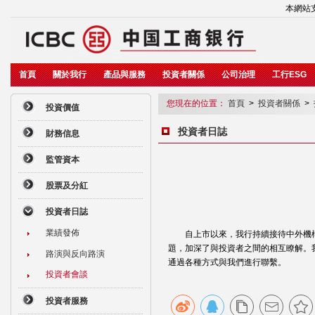
本網站支
首頁
關於我行
產品與服務
投資者關係
公司治理
工行ESG
您現在的位置：
首頁
>
投資者關係
>
投資價值
投資者日誌
財務信息
監管資本
股票及分紅
投資者日誌
業績發佈
自上市以來，我行持續接待中外機構
題，加深了與投資者之間的相互瞭解。
路演與反向路演
通過各種方式與我們進行聯繫。
投資者會談
投資者服務