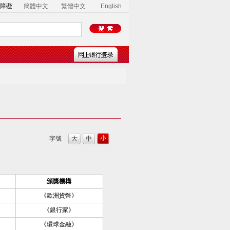
障礙
簡體中文
繁體中文
English
小
字號
大
中
頒獎機構
《歐洲貨幣》
《銀行家》
《環球金融》