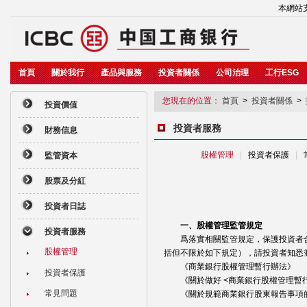
本網站支
首頁
關於我行
產品與服務
投資者關係
公司治理
工行ESG
您現在的位置：
首頁
>
投資者關係
>
投資價值
投資者服務
財務信息
股權管理
|
投資者保護
|
監管資本
股票及分紅
投資者日誌
一、股權管理監管規定
投資者服務
爲落實相關監管規定，保護投資者合
股權管理
括但不限於如下規定），請投資者知悉
《商業銀行股權管理暫行辦法》
投資者保護
《關於做好 <商業銀行股權管理暫行
常見問題
《關於規範商業銀行股東報告事項