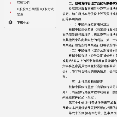
聯繫我們
二、股權質押管理方面的相關要求
提請普通股股東關注並遵守法律法規
H股股東公司通訊收取方式
規定。如在所持本行股份上設置質押或
變更
記等各項義務。
下載中心
（一）中國銀保監會相關規定
根據中國銀保監會《商業銀行股權管
有的商業銀行股權的，應當遵守法律法
害其他股東和商業銀行的利益。第三十
商業銀行報告所持商業銀行股權被質押
（二）中國香港《證券及期貨條例
根據中國香港《證券及期貨條例》第X
或超過5%以上的股東有義務在香港聯
貨事務監察委員會權益披露指引的要求
份），除非符合特定的豁免情形，否則
報。
（三）本行章程相關規定
根據中國銀保監會《商業銀行公司治
知》，商業銀行應在章程中明確若干關
列股權質押的如下規定：
第五十七條 本行普通股股東完成股
及時向本行提供涉及質押股權的相關信
第六十五條 擁有本行董、監事席位的